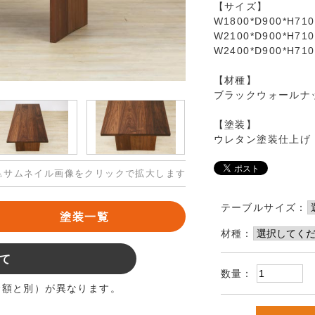
【サイズ】
W1800*D900*H710
W2100*D900*H710
W2400*D900*H710
【材種】
ブラックウォールナ
【塗装】
ウレタン塗装仕上げ
△サムネイル画像をクリックで拡大します
テーブルサイズ：
塗装一覧
材種：
て
数量：
金額と別）が異なります。