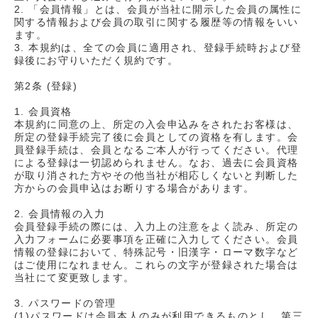
2. 「会員情報」とは、会員が当社に開示した会員の属性に
関する情報および会員の取引に関する履歴等の情報をいい
ます。
3. 本規約は、全ての会員に適用され、登録手続時および登
録後にお守りいただく規約です。
第2条 (登録)
1. 会員資格
本規約に同意の上、所定の入会申込みをされたお客様は、
所定の登録手続完了後に会員としての資格を有します。会
員登録手続は、会員となるご本人が行ってください。代理
による登録は一切認められません。なお、過去に会員資格
が取り消された方やその他当社が相応しくないと判断した
方からの会員申込はお断りする場合があります。
2. 会員情報の入力
会員登録手続の際には、入力上の注意をよく読み、所定の
入力フォームに必要事項を正確に入力してください。会員
情報の登録において、特殊記号・旧漢字・ローマ数字など
はご使用になれません。これらの文字が登録された場合は
当社にて変更致します。
3. パスワードの管理
(1)パスワードは会員本人のみが利用できるものとし、第三