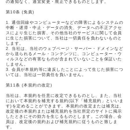
の通知なく、適宜変更・廃止できるものとします。
第10条 (免責)
1. 通信回線やコンピューターなどの障害によるシステムの
中断・遅滞・中止・データの消失、データへの不正アクセ
スにより生じた損害、その他当社のサービスに関して会員
に生じた損害について、当社は一切責任を負わないものと
します。
2. 当社は、当社のウェブページ・サーバー・ドメインなど
から送られるメール・コンテンツに、コンピューター・ウ
ィルスなどの有害なものが含まれていないことを保証いた
しません。
3. 会員が本規約等に違反したことによって生じた損害につ
いては、当社は一切責任を負いません。
第11条 (本規約の改定)
当社は、本規約を任意に改定できるものとし、また、当社
において本規約を補充する規約(以下「補充規約」といいま
す)を定めることができます。本規約の改定または補充は、
改定後の本規約または補充規約を当社所定のサイトに掲示
したときにその効力を生じるものとします。この場合、会
員は、改定後の規約および補充規約に従うものと致しま
す。