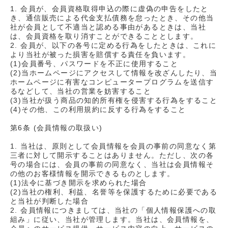
1. 会員が、会員資格取得申込の際に虚偽の申告をしたと
き、通信販売による代金支払債務を怠ったとき、その他当
社が会員として不適当と認める事由があるときは、当社
は、会員資格を取り消すことができることとします。
2. 会員が、以下の各号に定める行為をしたときは、これに
より当社が被った損害を賠償する責任を負います。
(1)会員番号、パスワードを不正に使用すること
(2)当ホームページにアクセスして情報を改ざんしたり、当
ホームページに有害なコンピュータープログラムを送信す
るなどして、当社の営業を妨害すること
(3)当社が扱う商品の知的所有権を侵害する行為をすること
(4)その他、この利用規約に反する行為をすること
第6条 (会員情報の取扱い)
1. 当社は、原則として会員情報を会員の事前の同意なく第
三者に対して開示することはありません。ただし、次の各
号の場合には、会員の事前の同意なく、当社は会員情報そ
の他のお客様情報を開示できるものとします。
(1)法令に基づき開示を求められた場合
(2)当社の権利、利益、名誉等を保護するために必要である
と当社が判断した場合
2. 会員情報につきましては、当社の「個人情報保護への取
組み」に従い、当社が管理します。当社は、会員情報を、