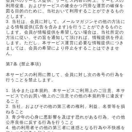
会員へのサービス提供、サービス内容の向上、サービスの
利用促進、およびサービスの健全かつ円滑な運営の確保を
図る目的のために、当社おいて利用することができるもの
とします。
3. 当社は、会員に対して、メールマガジンその他の方法に
よる情報提供(広告を含みます)を行うことができるものと
します。会員が情報提供を希望しない場合は、当社所定の
方法に従い、その旨を通知して頂ければ、情報提供を停止
します。ただし、本サービス運営に必要な情報提供につき
ましては、会員の希望により停止をすることはできませ
ん。
第7条 (禁止事項)
本サービスの利用に際して、会員に対し次の各号の行為を
行うことを禁止します。
1. 法令または本規約、本サービスご利用上のご注意、本サ
ービスでのお買い物上のご注意その他の本規約等に違反す
ること
2. 当社、およびその他の第三者の権利、利益、名誉等を損
ねること
3. 青少年の心身に悪影響を及ぼす恐れがある行為、その他
公序良俗に反する行為を行うこと
4. 他の利用者その他の第三者に迷惑となる行為や不快感を