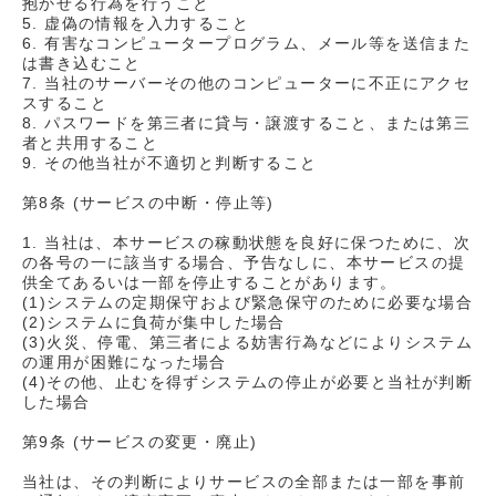
抱かせる行為を行うこと
5. 虚偽の情報を入力すること
6. 有害なコンピュータープログラム、メール等を送信また
は書き込むこと
7. 当社のサーバーその他のコンピューターに不正にアクセ
スすること
8. パスワードを第三者に貸与・譲渡すること、または第三
者と共用すること
9. その他当社が不適切と判断すること
第8条 (サービスの中断・停止等)
1. 当社は、本サービスの稼動状態を良好に保つために、次
の各号の一に該当する場合、予告なしに、本サービスの提
供全てあるいは一部を停止することがあります。
(1)システムの定期保守および緊急保守のために必要な場合
(2)システムに負荷が集中した場合
(3)火災、停電、第三者による妨害行為などによりシステム
の運用が困難になった場合
(4)その他、止むを得ずシステムの停止が必要と当社が判断
した場合
第9条 (サービスの変更・廃止)
当社は、その判断によりサービスの全部または一部を事前