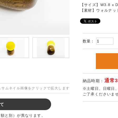
【サイズ】W3.8 x D3
【素材】ウォルナッ
数量：
通常
納品時期：
△サムネイル画像をクリックで拡大します
※土曜日、日曜日
ご了承くださいま
て
金額と別）が異なります。