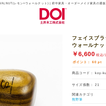
WALNUT(レモン×ウォールナット) | 府中家具・オーダーメイド家具の通販【土井
フェイスブラシ
ウォールナッ
￥
6,600
税込/
ポイント：
60
pt
商品コード：
koy-k
サイズ係数：
21
関連カテゴリ
熊野筆