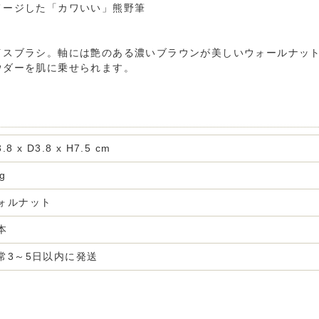
メージした「カワいい」熊野筆
イスブラシ。軸には艶のある濃いブラウンが美しいウォールナッ
ウダーを肌に乗せられます。
.8 x D3.8 x H7.5 cm
g
ォルナット
本
常3～5日以内に発送