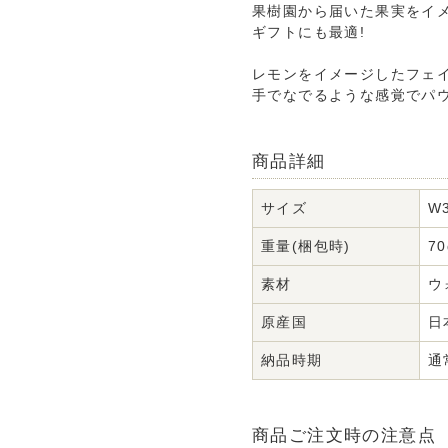
果樹園から届いた果実をイ
ギフトにも最適!
レモンをイメージしたフェ
手でなでるような感覚でパ
商品詳細
サイズ
W3
重量(梱包時)
70
素材
ウ
原産国
日
納品時期
通
商品ご注文時の注意点